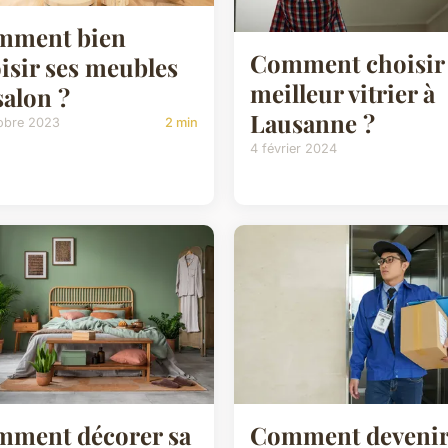
mment bien
Comment choisir
isir ses meubles
meilleur vitrier à
salon ?
Lausanne ?
tobre 2023
2 min
4 février 2024
ment décorer sa
Comment deveni