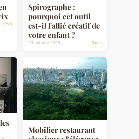
 en
Spirographe :
rix
pourquoi cet outil
est-il l'allié créatif de
3 min
votre enfant ?
23 octobre 2023
3 min
des
Mobilier restaurant