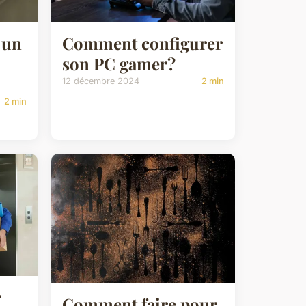
Comment configurer
 un
son PC gamer?
12 décembre 2024
2 min
2 min
r
Comment faire pour