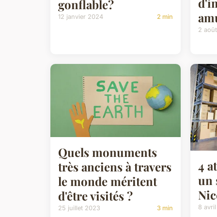
d'i
gonflable?
amu
12 janvier 2024
2 min
2 aoû
Quels monuments
4 a
très anciens à travers
un 
le monde méritent
Nic
d'être visités ?
8 avri
25 juillet 2023
3 min