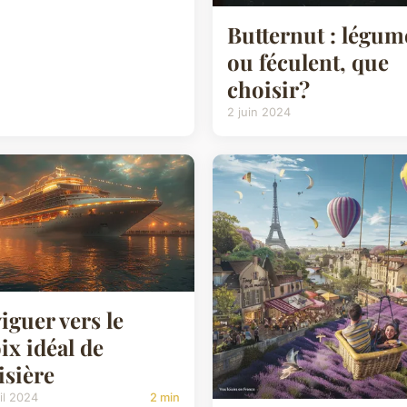
Butternut : légum
ou féculent, que
choisir?
2 juin 2024
iguer vers le
ix idéal de
isière
il 2024
2 min