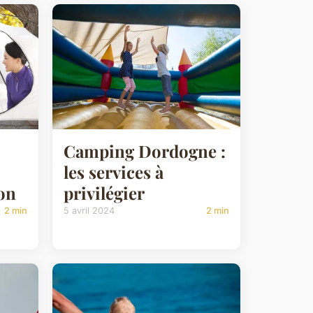
Camping Dordogne :
les services à
on
privilégier
2 min
5 avril 2024
2 min