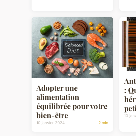
Ant
Adopter une
: Q
alimentation
hér
équilibrée pour votre
pet
bien-être
10 jan
10 janvier 2024
2 min