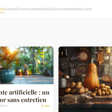
ctu
Culture
Divertissement
Emploi
Environnement
Société
nte artificielle : un
or sans entretien
 2024
2 min