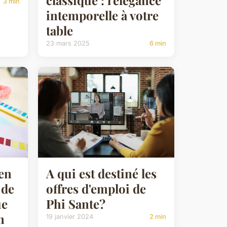
classique : l'élégance
3 min
intemporelle à votre
table
23 mars 2025
6 min
ien
A qui est destiné les
 de
offres d'emploi de
ue
Phi Sante?
n
19 janvier 2024
2 min