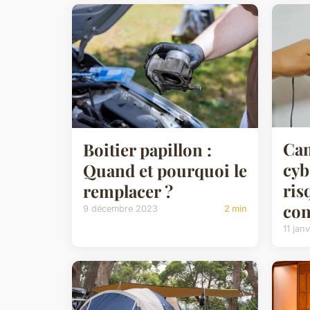
Cam
Boitier papillon :
cyb
Quand et pourquoi le
ris
remplacer ?
con
9 décembre 2023
2 min
11 jan