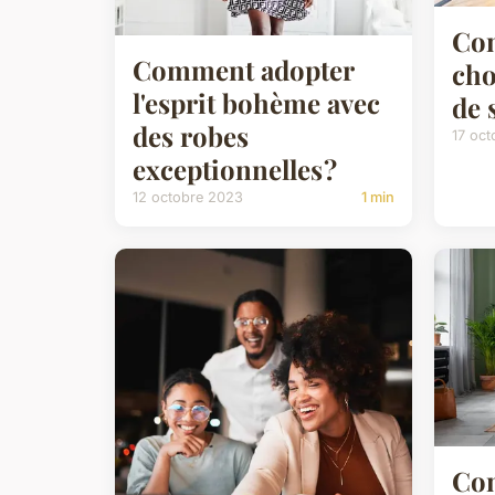
Co
Comment adopter
cho
l'esprit bohème avec
de 
des robes
17 oc
exceptionnelles ?
12 octobre 2023
1 min
Com