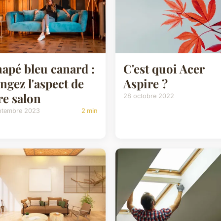
apé bleu canard :
C'est quoi Acer
ngez l'aspect de
Aspire ?
re salon
28 octobre 2022
ptembre 2023
2 min