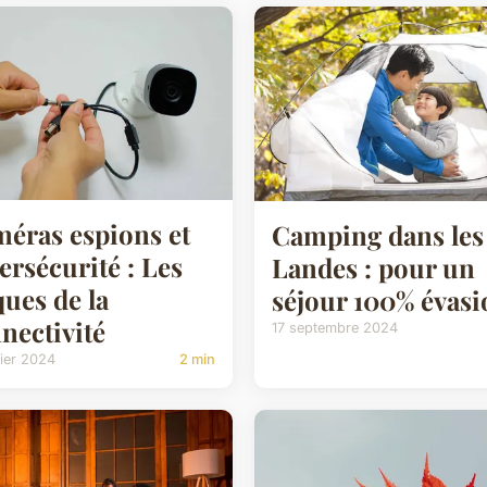
éras espions et
Camping dans les
ersécurité : Les
Landes : pour un
ques de la
séjour 100% évasi
nectivité
17 septembre 2024
vier 2024
2 min