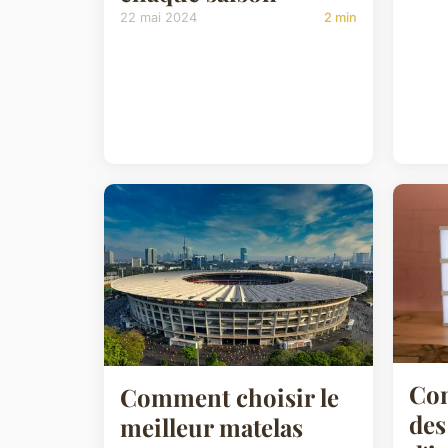
22 mai 2024
2 min
Com
Comment choisir le
des
meilleur matelas