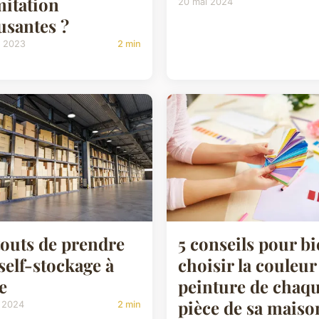
mitation
20 mai 2024
santes ?
t 2023
2 min
touts de prendre
5 conseils pour b
self-stockage à
choisir la couleur
e
peinture de chaq
pièce de sa maiso
l 2024
2 min