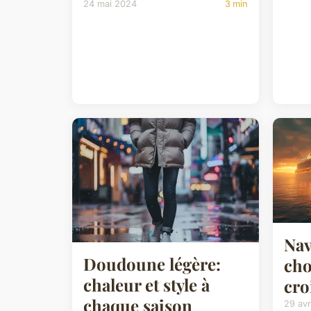
24 mai 2024
3 min
Nav
Doudoune légère:
cho
chaleur et style à
cro
chaque saison
29 avr