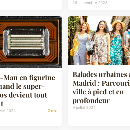
26 septembre 2023
Balades urbaines 
-Man en figurine
Madrid : Parcouri
uand le super-
ville à pied et en
os devient tout
profondeur
it
9 juillet 2024
vier 2024
2 min