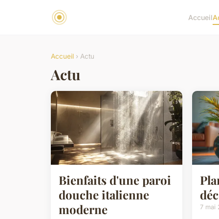
Accueil
A
Accueil
› Actu
Actu
Bienfaits d'une paroi
Pla
douche italienne
déc
moderne
7 mai