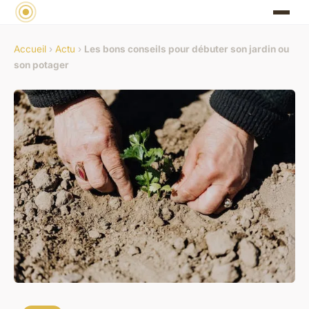
Accueil
›
Actu
›
Les bons conseils pour débuter son jardin ou
son potager