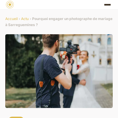
Accueil
›
Actu
›
Pourquoi engager un photographe de mariage
à Sarreguemines ?