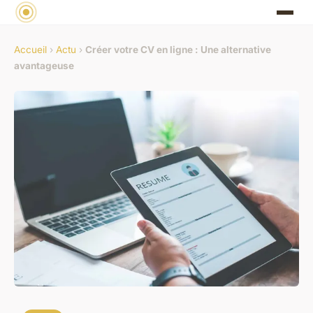
Accueil
›
Actu
›
Créer votre CV en ligne : Une alternative
avantageuse