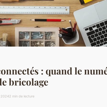
connectés : quand le num
 le bricolage
 2024
2 min de lecture