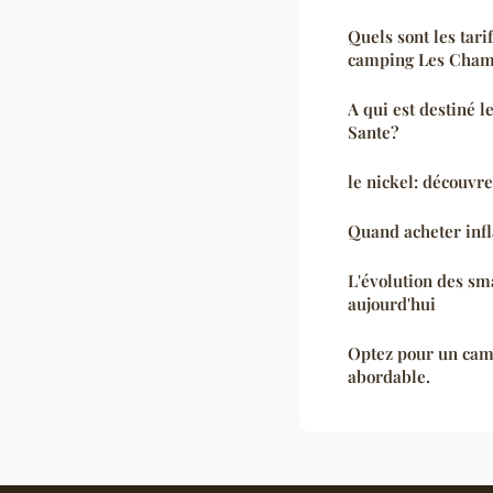
Quels sont les tari
camping Les Cham
A qui est destiné l
Sante?
le nickel: découvr
Quand acheter infl
L'évolution des sma
aujourd'hui
Optez pour un cam
abordable.