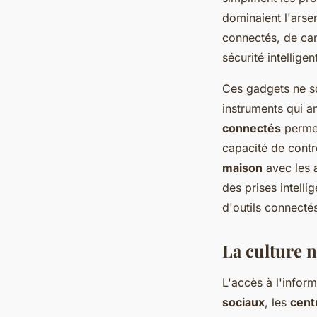
dominaient l'arse
connectés, de ca
sécurité intellige
Ces gadgets ne so
instruments qui am
connectés
permet
capacité de contr
maison
avec les 
des prises intelli
d'outils connecté
La culture 
L'accès à l'infor
sociaux
, les
cent