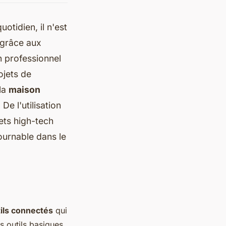
otidien, il n'est
 grâce aux
n professionnel
ojets de
 la
maison
De l'utilisation
ets high-tech
ournable dans le
ils connectés
qui
s outils basiques