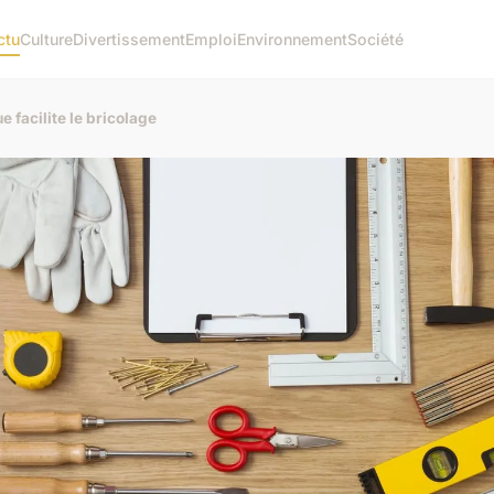
ctu
Culture
Divertissement
Emploi
Environnement
Société
 facilite le bricolage