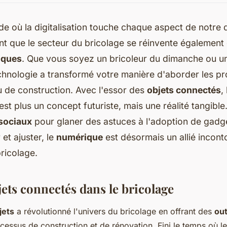
 où la digitalisation touche chaque aspect de notre qu
nt que le secteur du bricolage se réinvente également
iques
. Que vous soyez un bricoleur du dimanche ou u
echnologie a transformé votre manière d'aborder les pr
 de construction. Avec l'essor des
objets connectés
,
est plus un concept futuriste, mais une réalité tangible. 
sociaux
pour glaner des astuces à l'adoption de gadg
et ajuster, le
numérique
est désormais un allié incont
ricolage.
jets connectés dans le bricolage
jets
a révolutionné l'univers du bricolage en offrant des
out
ocessus de construction et de rénovation. Fini le temps où le