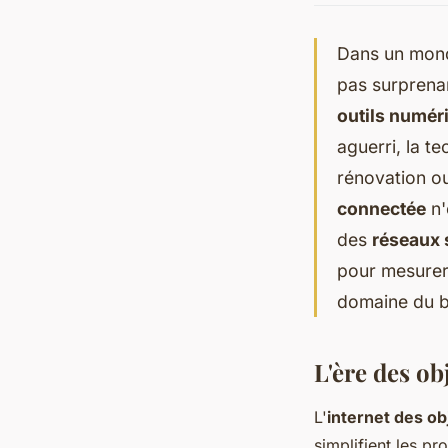
Dans un monde
pas surprena
outils numér
aguerri, la t
rénovation ou
connectée
n'
des
réseaux 
pour mesurer 
domaine du b
L'ère des ob
L'
internet des ob
simplifient les pr