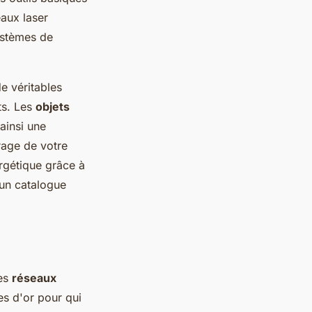
eaux laser
ystèmes de
e véritables
ets. Les
objets
ainsi une
rage de votre
rgétique grâce à
un catalogue
Les
réseaux
es d'or pour qui