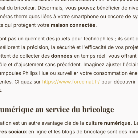
nal du bricoleur. Désormais, vous pouvez bénéficier de niv
méras thermiques liées à votre smartphone ou encore de s
nts qui protègent votre
maison connectée
.
nt pas uniquement des jouets pour technophiles ; ils sont d
éliorent la précision, la sécurité et l'efficacité de vos proj
tent de collecter des
données
en temps réel, vous offrant 
ôle et d'ajustement sans précédent. Imaginez ajuster l'éclai
ampoules Philips Hue ou surveiller votre consommation éne
gentes. Cliquez sur
https://www.forcemat.fr/
pour découvrir 
s.
numérique au service du bricolage
mation est un autre avantage clé de la
culture numérique
. 
res sociaux
en ligne et les blogs de bricolage sont des min