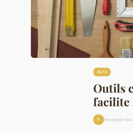
ACTU
Outils 
facilite
F
fernand
8 mars