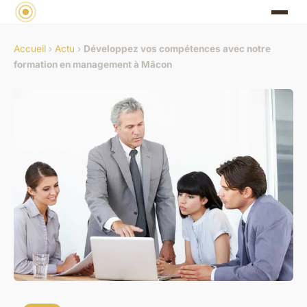
Accueil
›
Actu
›
Développez vos compétences avec notre
formation en management à Mâcon