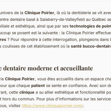
univers de la
Clinique Poirier
, là où la dentisterie se vit av
centre dentaire basé à Salaberry-de-Valleyfield au Québec se
liale et esthétique, ainsi que par ses
technologies de poin
oup se posent est la suivante : la Clinique Poirier effectue
ires
? Pour répondre à cette interrogation, plongeons dans 
es coulisses de cet établissement où la
santé bucco-dentair
e dentaire moderne et accueillante
 la
Clinique Poirier
, vous êtes accueillis dans un espace ch
 pour que chaque
patient
se sente en confiance. Avec son dé
ant, cette
clinique
a su allier esthétique et fonctionnalité po
t hors du commun. Pour plus d'informations sur les services
ous, visitez
https://www.cliniquepoirier.com/
.