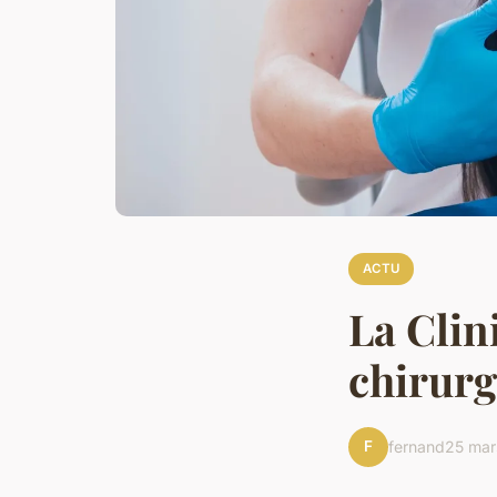
ACTU
La Clin
chirurg
F
fernand
25 mar