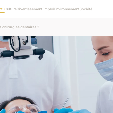
ctu
Culture
Divertissement
Emploi
Environnement
Société
es chirurgies dentaires ?