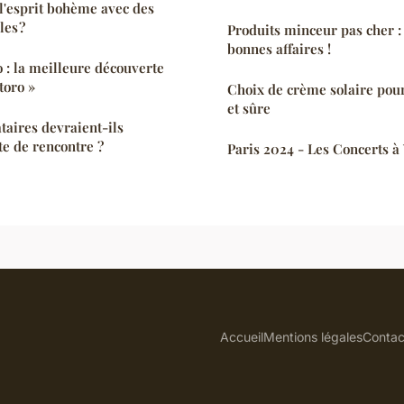
'esprit bohème avec des
les ?
Produits minceur pas cher : 
bonnes affaires !
 : la meilleure découverte
toro »
Choix de crème solaire pou
et sûre
taires devraient-ils
ite de rencontre ?
Paris 2024 - Les Concerts à
Accueil
Mentions légales
Contac