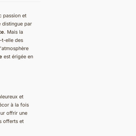
ec passion et
 distingue par
te
. Mais la
-t-elle des
l'atmosphère
e
est érigée en
aleureux et
cor à la fois
ur offrir une
 offerts et