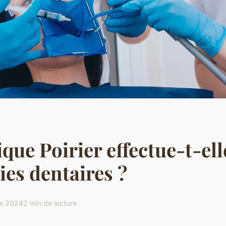
ique Poirier effectue-t-ell
ies dentaires ?
s 2024
2 min de lecture