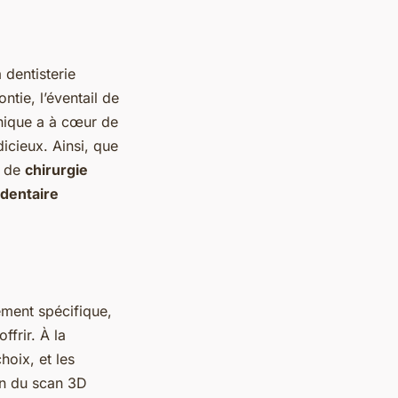
 dentisterie
ntie, l’éventail de
inique a à cœur de
icieux. Ainsi, que
s de
chirurgie
 dentaire
ement spécifique,
frir. À la
hoix, et les
ion du scan 3D